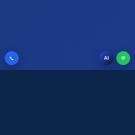
📞
💬
AI
AI Chat