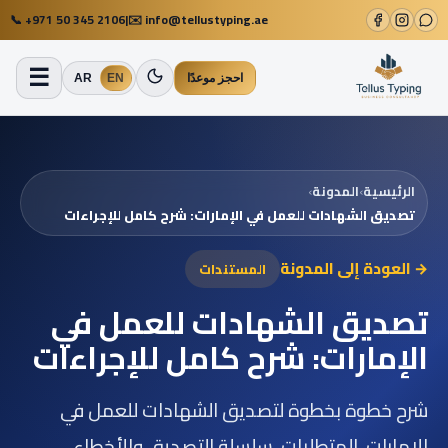
📞
+971 50 345 2106
|
✉️
info@tellustyping.ae
☰
احجز موعدًا
EN
AR
الرئيسية
›
المدونة
›
تصديق الشهادات للعمل في الإمارات: شرح كامل للإجراءات
→ العودة إلى المدونة
المستندات
تصديق الشهادات للعمل في
الإمارات: شرح كامل للإجراءات
شرح خطوة بخطوة لتصديق الشهادات للعمل في
الإمارات، المتطلبات، سلسلة التصديق والأخطاء