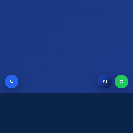
📞
💬
AI
AI Chat