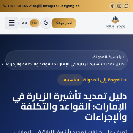
📞
+971 50 345 2106
|
✉️
info@tellustyping.ae
☰
احجز موعدًا
EN
AR
الرئيسية
›
المدونة
›
دليل تمديد تأشيرة الزيارة في الإمارات: القواعد والتكلفة والإجراءات
→ العودة إلى المدونة
التأشيرات
دليل تمديد تأشيرة الزيارة في
الإمارات: القواعد والتكلفة
والإجراءات
تعرف على خيارات تمديد تأشيرة الزيارة في الإمارات،