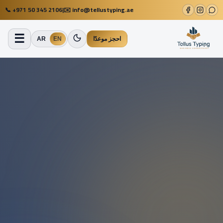
📞
+971 50 345 2106
|
✉️
info@tellustyping.ae
☰
احجز موعدًا
EN
AR