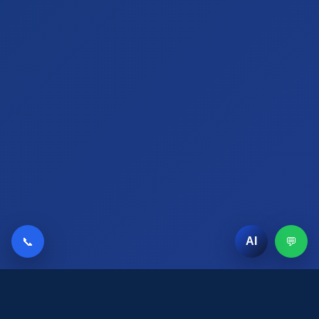
📞
💬
AI
AI Chat