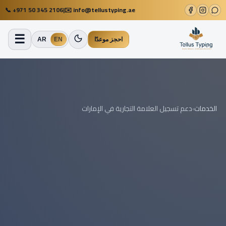
📞
+971 50 345 2106
|
✉️
info@tellustyping.ae
☰
احجز موعدًا
EN
AR
الخدمات
›
دعم تسجيل العلامة التجارية في الإمارات