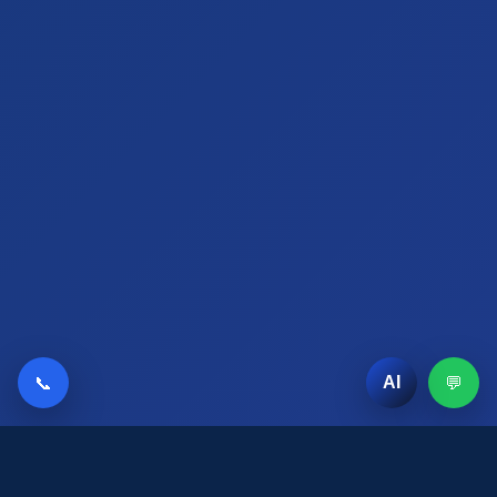
📞
💬
AI
AI Chat