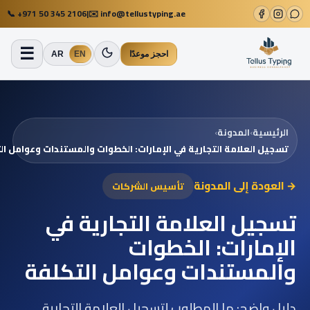
📞
+971 50 345 2106
|
✉️
info@tellustyping.ae
☰
احجز موعدًا
EN
AR
الرئيسية
›
المدونة
›
تسجيل العلامة التجارية في الإمارات: الخطوات والمستندات وعوامل ال
→ العودة إلى المدونة
تأسيس الشركات
تسجيل العلامة التجارية في
الإمارات: الخطوات
والمستندات وعوامل التكلفة
دليل واضح: ما المطلوب لتسجيل العلامة التجارية