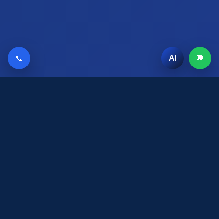
📞
💬
AI
AI Chat